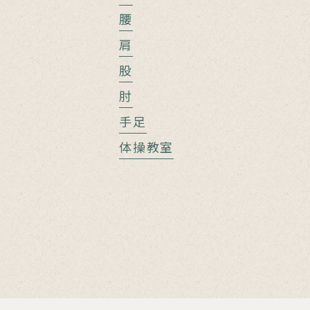
腰
肩
股
肘
手足
体操教室