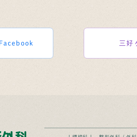
Facebook
三好
| 標榜科 |
整形外科
/
外