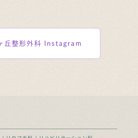
ヶ丘整形外科
Instagram
科
/
リウマチ科
/
リハビリテーション科