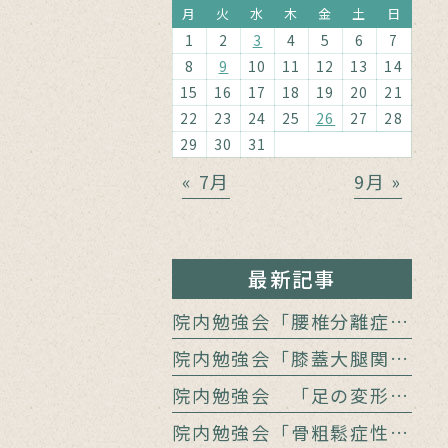
月
火
水
木
金
土
日
1
2
3
4
5
6
7
8
9
10
11
12
13
14
15
16
17
18
19
20
21
22
23
24
25
26
27
28
29
30
31
« 7月
9月 »
最新記事
院内勉強会「腰椎分離症と腰痛」
院内勉強会「膝蓋大腿関節障害の病態」
院内勉強会 「足の変形をどう診る？」
院内勉強会「骨粗鬆症性椎体骨折に対するバルーン椎体形成術」