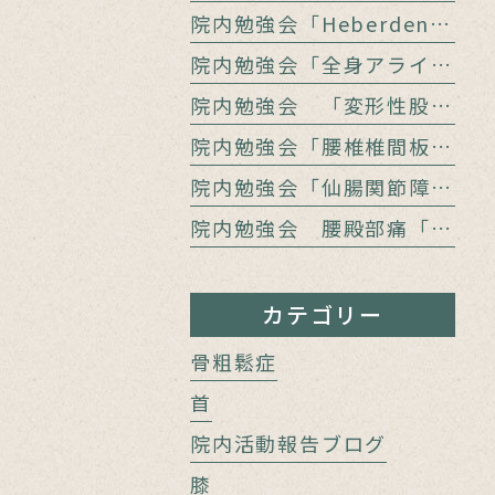
院内勉強会「Heberden結節の治療」
院内勉強会「全身アライメントの計測」
院内勉強会 「変形性股関節症と腰痛」
院内勉強会「腰椎椎間板障害と腰痛」
院内勉強会「仙腸関節障害と腰痛」
院内勉強会 腰殿部痛「仙腸関節障害」と「上殿皮神経／中殿皮神経障害」をどう見極めるか
カテゴリー
骨粗鬆症
首
院内活動報告ブログ
膝