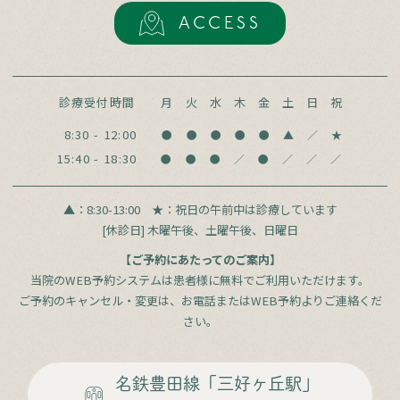
ACCESS
診療受付時間
月
火
水
木
金
土
日
祝
8:30 - 12:00
●
●
●
●
●
▲
／
★
15:40 - 18:30
●
●
●
／
●
／
／
／
▲：8:30-13:00
★：祝日の午前中は診療しています
[休診日] 木曜午後、土曜午後、日曜日
【ご予約にあたってのご案内】
当院のWEB予約システムは患者様に無料でご利用いただけます。
ご予約のキャンセル・変更は、お電話またはWEB予約よりご連絡くだ
さい。
名鉄豊田線
「三好ヶ丘駅」