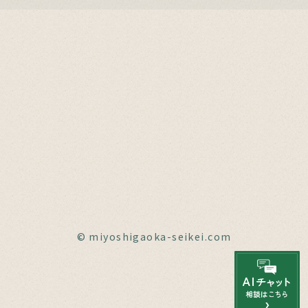
© miyoshigaoka-seikei.com