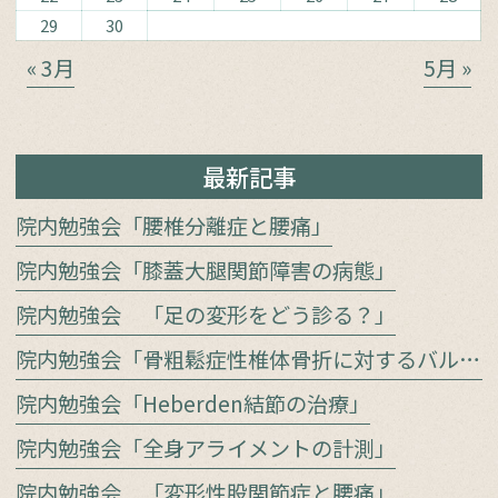
29
30
« 3月
5月 »
最新記事
院内勉強会「腰椎分離症と腰痛」
院内勉強会「膝蓋大腿関節障害の病態」
院内勉強会 「足の変形をどう診る？」
院内勉強会「骨粗鬆症性椎体骨折に対するバルーン椎体形成術」
院内勉強会「Heberden結節の治療」
院内勉強会「全身アライメントの計測」
院内勉強会 「変形性股関節症と腰痛」