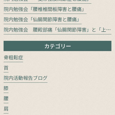
院内勉強会「腰椎椎間板障害と腰痛」
院内勉強会「仙腸関節障害と腰痛」
院内勉強会 腰殿部痛「仙腸関節障害」と「上殿皮神経／中殿皮神経障害」をどう見極めるか
カテゴリー
骨粗鬆症
首
院内活動報告ブログ
膝
腰
肩