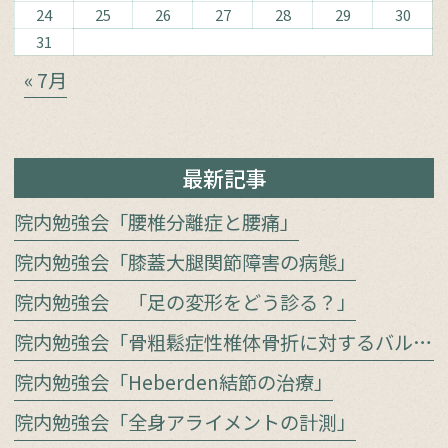
24
25
26
27
28
29
30
31
« 7月
最新記事
院内勉強会「腰椎分離症と腰痛」
院内勉強会「膝蓋大腿関節障害の病態」
院内勉強会 「足の変形をどう診る？」
院内勉強会「骨粗鬆症性椎体骨折に対するバルーン椎体形成術」
院内勉強会「Heberden結節の治療」
院内勉強会「全身アライメントの計測」