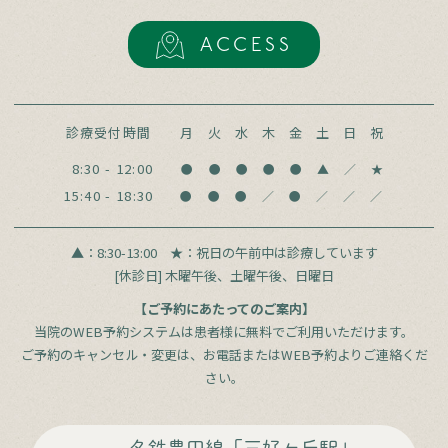
ACCESS
診療受付時間
月
火
水
木
金
土
日
祝
8:30 - 12:00
●
●
●
●
●
▲
／
★
15:40 - 18:30
●
●
●
／
●
／
／
／
▲：8:30-13:00
★：祝日の午前中は診療しています
[休診日] 木曜午後、土曜午後、日曜日
【ご予約にあたってのご案内】
当院のWEB予約システムは患者様に無料でご利用いただけます。
ご予約のキャンセル・変更は、お電話またはWEB予約よりご連絡くだ
さい。