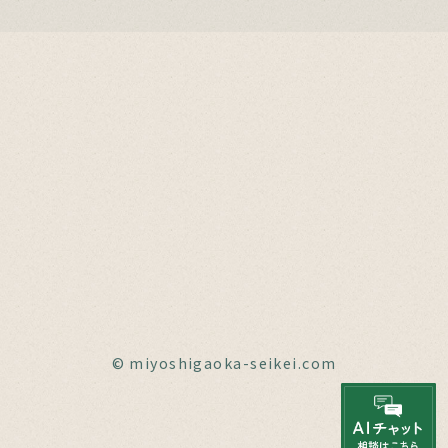
© miyoshigaoka-seikei.com