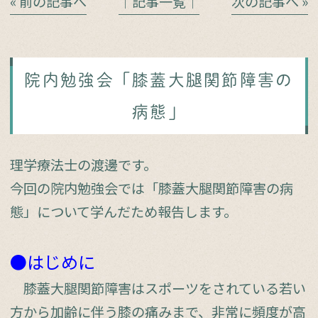
« 前の記事へ
│記事一覧│
次の記事へ »
院内勉強会「膝蓋大腿関節障害の
病態」
理学療法士の渡邊です。
今回の院内勉強会では「膝蓋大腿関節障害の病
態」について学んだため報告します。
●はじめに
膝蓋大腿関節障害はスポーツをされている若い
方から加齢に伴う膝の痛みまで、非常に頻度が高