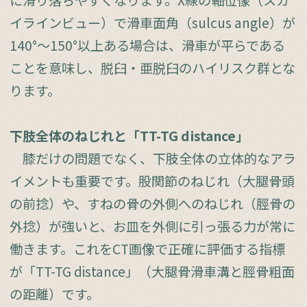
イラインビュー）で滑車面角（sulcus angle）が
140°～150°以上ある場合は、滑車が平らである
ことを意味し、脱臼・亜脱臼のハイリスク群とな
ります。
下肢全体のねじれと「TT-TG distance」
膝だけの問題でなく、下肢全体の立体的なアラ
イメントも重要です。股関節のねじれ（大腿骨頭
の前捻）や、すねの骨の外側へのねじれ（脛骨の
外捻）が強いと、お皿を外側に引っ張る力が常に
働きます。これをCT画像で正確に評価する指標
が「TT-TG distance」（大腿骨滑車溝と脛骨粗面
の距離）です。