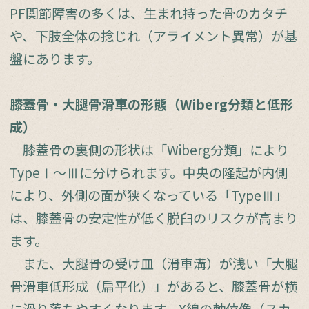
PF関節障害の多くは、生まれ持った骨のカタチ
や、下肢全体の捻じれ（アライメント異常）が基
盤にあります。
膝蓋骨・大腿骨滑車の形態（Wiberg分類と低形
成）
膝蓋骨の裏側の形状は「Wiberg分類」により
TypeⅠ～Ⅲに分けられます。中央の隆起が内側
により、外側の面が狭くなっている「TypeⅢ」
は、膝蓋骨の安定性が低く脱臼のリスクが高まり
ます。
また、大腿骨の受け皿（滑車溝）が浅い「大腿
骨滑車低形成（扁平化）」があると、膝蓋骨が横
に滑り落ちやすくなります。X線の軸位像（スカ