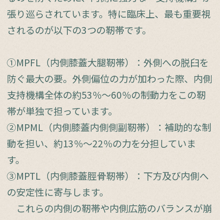
張り巡らされています。特に臨床上、最も重要視
されるのが以下の3つの靭帯です。
①MPFL（内側膝蓋大腿靭帯）：外側への脱臼を
防ぐ最大の要。外側偏位の力が加わった際、内側
支持機構全体の約53％～60％の制動力をこの靭
帯が単独で担っています。
②MPML（内側膝蓋内側側副靭帯）：補助的な制
動を担い、約13％～22％の力を分担していま
す。
③MPTL（内側膝蓋脛骨靭帯）：下方及び内側へ
の安定性に寄与します。
これらの内側の靭帯や内側広筋のバランスが崩