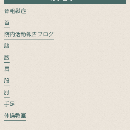
骨粗鬆症
首
院内活動報告ブログ
膝
腰
肩
股
肘
手足
体操教室