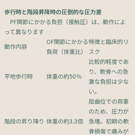
歩行時と階段昇降時の圧倒的な圧力差
PF関節にかかる負担（接触圧）は、動作によ
って異なります
OF関節にかかる
特徴と臨床的リ
動作内容
負荷（体重比）
スク
比較的軽度であ
り、軟骨への急
平地歩行時
体重の約50％
激な負担は少な
い。
屈曲位での荷重
のため、圧力が
階段の昇り降り
体重の約3.3倍
急増。初期の軟
骨損傷で痛みが