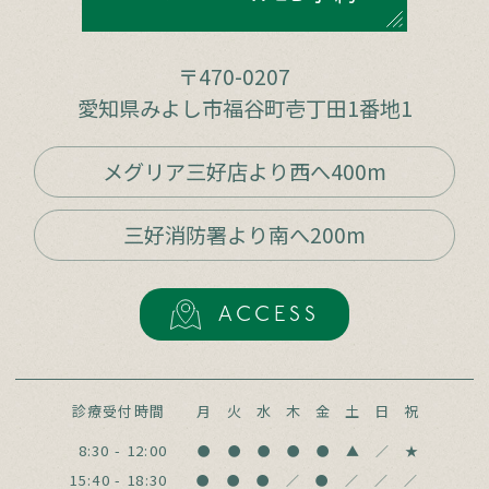
〒470-0207
愛知県みよし市福谷町壱丁田1番地1
メグリア三好店より西へ400m
三好消防署より南へ200m
ACCESS
診療受付時間
月
火
水
木
金
土
日
祝
8:30 - 12:00
●
●
●
●
●
▲
／
★
15:40 - 18:30
●
●
●
／
●
／
／
／