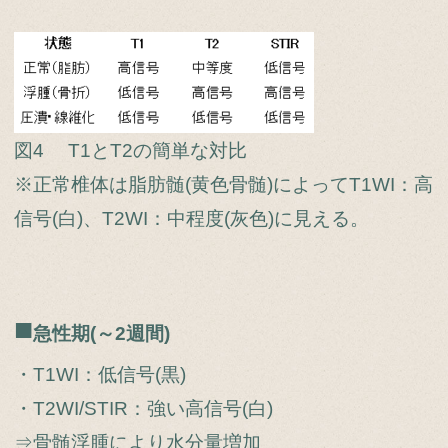
図4 T1とT2の簡単な対比
※正常椎体は脂肪髄(黄色骨髄)によってT1WI：高
信号(白)、T2WI：中程度(灰色)に見える。
■
急性期(～2週間)
・T1WI：低信号(黒)
・T2WI/STIR：強い高信号(白)
⇒骨髄浮腫により水分量増加