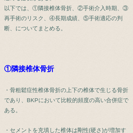
以下では、①隣接椎体骨折、②手術介入時期、③
再手術のリスク、④長期成績、⑤手術適応の判
断、についてまとめる。
①隣接椎体骨折
・骨粗鬆症性椎体骨折の上下の椎体で生じる骨折
であり、BKPにおいて比較的頻度の高い合併症で
ある。
・セメントを充填した椎体は剛性(硬さ)が増加す