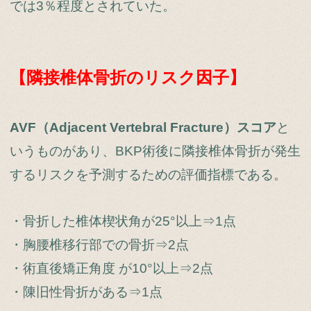
では3％程度とされていた。
【隣接椎体骨折のリスク因子】
AVF（Adjacent Vertebral Fracture）スコア
と
いうものがあり、BKP術後に隣接椎体骨折が発生
するリスクを予測するための評価指標である。
・骨折した椎体楔状角が25°以上⇒1点
・胸腰椎移行部での骨折⇒2点
・術直後矯正角度 が10°以上⇒2点
・陳旧性骨折がある⇒1点