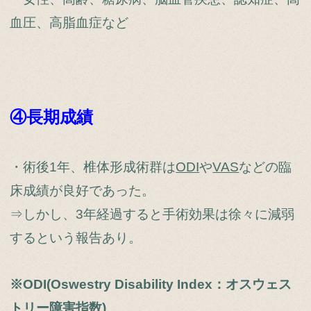
血圧、高脂血症など
④長期成績
・術後1年、椎体形成術群は
ODI
や
VAS
などの臨
床成績が良好であった。
⇒しかし、3年経過すると手術効果は徐々に減弱
するという報告あり。
※ODI(Oswestry Disability Index：オスウェス
トリー障害指数)