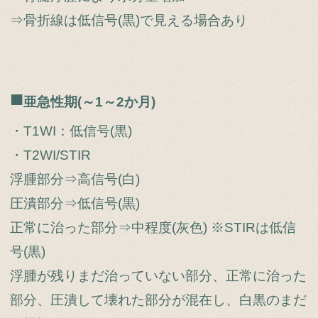
⇒骨折線は低信号(黒)で見える場合あり
■
亜急性期(～1～2か月)
・T1WI：低信号(黒)
・T2WI/STIR
浮腫部分⇒高信号(白)
圧潰部分⇒低信号(黒)
正常に治った部分⇒中程度(灰色) ※STIRは低信
号(黒)
浮腫が残りまだ治っていない部分、正常に治った
部分、圧潰して壊れた部分が混在し、白黒のまだ