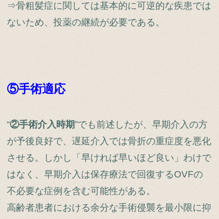
⇒骨粗髪症に関しては基本的に可逆的な疾患では
ないため、投薬の継続が必要である。
⑤手術適応
“
②手術介入時期
”でも前述したが、早期介入の方
が予後良好で、遅延介入では骨折の重症度を悪化
させる。しかし「早ければ早いほど良い」わけで
はなく、早期介入は保存療法で回復するOVFの
不必要な症例を含む可能性がある。
高齢者患者における余分な手術侵襲を最小限に抑