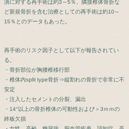
潰に対する再手術は約3～5％、隣接椎体骨折な
ど新規骨折を含む治療としての再手術は約10～
15％とのデータもあった。
再手術のリスク因子として以下が報告されてい
る。
・骨折部位が胸腰椎移行部
・椎体内split type骨折⇒縦割れの骨折で非常に不
安定
・注入したセメントの分裂、漏出
・14°以上の骨折椎体の可動性および＞3ｍｍの
終板欠損
・女性、高齢、糖尿病、脳血管疾患、認知症、高