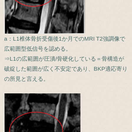
a：L1椎体骨折受傷後1か月でのMRI T2強調像で
広範囲型低信号を認める。
⇒L1の広範囲が圧潰/骨硬化している＝骨構造が
破綻した範囲が広く不安定であり、BKP適応寄り
の所見と言える。