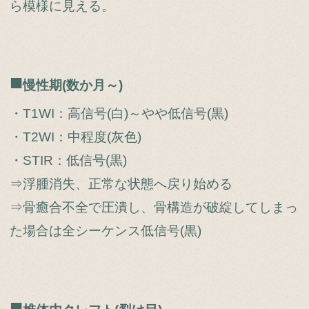
ら模様に見える。
■
慢性期(数か月～)
・T1WI：高信号(白)～やや低信号(黒)
・T2WI：中程度(灰色)
・STIR：低信号(黒)
⇒浮腫消失、正常な状態へ戻り始める
⇒骨癒合不全で圧潰し、骨構造が破綻してしまっ
た場合は全シーケンス低信号(黒)
■