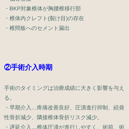
・BKP対象椎体が胸腰椎移行部
・椎体内クレフト(裂け目)の存在
・椎間板へのセメント漏出
②手術介入時期
手術のタイミングは治療成績に大きく影響を与え
る。
・早期介入…疼痛改善良好、圧潰進行抑制、続発
性骨折減少、隣接椎体骨折リスク減少。
・遅延介入…椎体圧潰が進行しやすく、術前、術