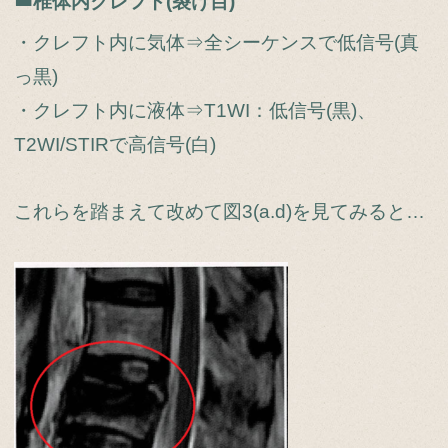
椎体内クレフト(裂け目)
・クレフト内に気体⇒全シーケンスで低信号(真
っ黒)
・クレフト内に液体⇒T1WI：低信号(黒)、
T2WI/STIRで高信号(白)
これらを踏まえて改めて図3(a.d)を見てみると…