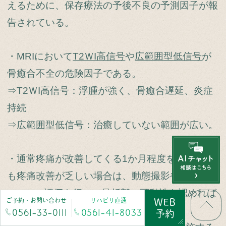
えるために、保存療法の予後不良の予測因子が報
告されている。
・MRIにおいて
T2ＷI高信号
や
広範囲型低信号
が
骨癒合不全の危険因子である。
⇒T2ＷI高信号：浮腫が強く、骨癒合遅延、炎症
持続
⇒広範囲型低信号：治癒していない範囲が広い。
・通常疼痛が改善してくる1か月程度を経過して
も疼痛改善が乏しい場合は、動態撮影やCT、
MRIでの評価を行い、骨折部の可動性を認めれば
ご予約・お問い合わせ
リハビリ直通
WEB
早期にBKPを検討すべきである。
0561-33-0111
0561-41-8033
予約