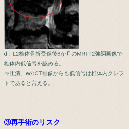
d：L2椎体骨折受傷後6か月のMRI T2強調画像で
椎体内低信号を認める。
⇒圧潰、eのCT画像からも低信号は椎体内クレフ
トであると言える。
③再手術のリスク