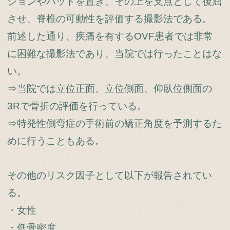
ションやパッドを置き、その上を支点として後屈
させ、脊椎の可動性を評価する撮影法である。
前述した通り、疾痛を有するOVF患者では非常
に困難な撮影法であり、当院では行ったことはな
い。
⇒当院では立位正面、立位側面、仰臥位側面の
3Rで骨折の評価を行っている。
⇒特発性側弯症の手術前の矯正角度を予測するた
めに行うこともある。
その他のリスク因子として以下が報告されてい
る。
・女性
・低骨密度