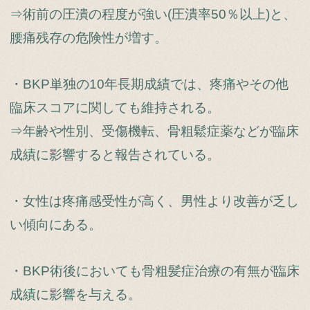
⇒術前の圧潰の程度が強い(圧潰率50％以上)と、
腰痛残存の危険性が増す。
・BKP単独の10年長期成績では、疼痛やその他
臨床スコアに関しても維持される。
⇒年齢や性別、受傷機転、骨粗鬆症薬などが臨床
成績に影響すると報告されている。
・女性は疼痛感受性が高く、男性より改善が乏し
い傾向にある。
・BKP術後においても骨粗髪症治療の有無が臨床
成績に影響を与える。