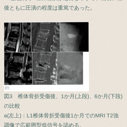
後ともに圧潰の程度は重篤であった。
図3 椎体骨折受傷後、1か月(上段)、6か月(下段)
の比較
a(左上)：L1椎体骨折受傷後1か月でのMRI T2強
調像で広範囲型低信号を認める。