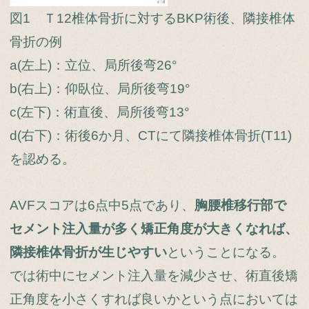
図1 Ｔ12椎体骨折に対するBKP術後、隣接椎体
骨折の例
a(左上)：立位、局所後弯26°
b(右上)：仰臥位、局所後弯19°
c(左下)：術直後、局所後弯13°
d(右下)：術後6か月、CTにて隣接椎体骨折(T11)
を認める。
AVFスコアは6点中5点であり、
胸腰椎移行部で
セメント注入量が多く矯正角度が大きくなれば、
隣接椎体骨折が生じやすい
ということになる。
では術中にセメント注入量を減少させ、術直後矯
正角度を小さくすれば良いかという点においては