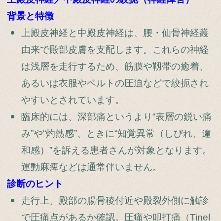
背景と特徴
上殿皮神経と中殿皮神経は、腰・仙骨神経叢
由来で殿部皮膚を支配します。これらの神経
は浅層を走行するため、筋膜や靱帯の癒着、
あるいは衣服やベルトの圧迫などで絞扼され
やすいとされています。
臨床的には、深部痛というより“表層の鋭い痛
み”や“灼熱感”、ときに“知覚異常（しびれ、違
和感）”を訴える患者さんが対象となります。
運動麻痺などは通常伴いません。
診断のヒント
走行上、殿部の腸骨稜付近や殿裂外側に触診
で圧痛点があるか確認。圧痛や叩打痛（Tinel