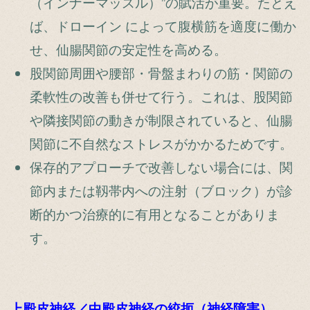
（インナーマッスル）”の賦活が重要。たとえ
ば、ドローイン によって腹横筋を適度に働か
せ、仙腸関節の安定性を高める。
股関節周囲や腰部・骨盤まわりの筋・関節の
柔軟性の改善も併せて行う。これは、股関節
や隣接関節の動きが制限されていると、仙腸
関節に不自然なストレスがかかるためです。
保存的アプローチで改善しない場合には、関
節内または靱帯内への注射（ブロック）が診
断的かつ治療的に有用となることがありま
す。
上殿皮神経／中殿皮神経の絞扼（神経障害）