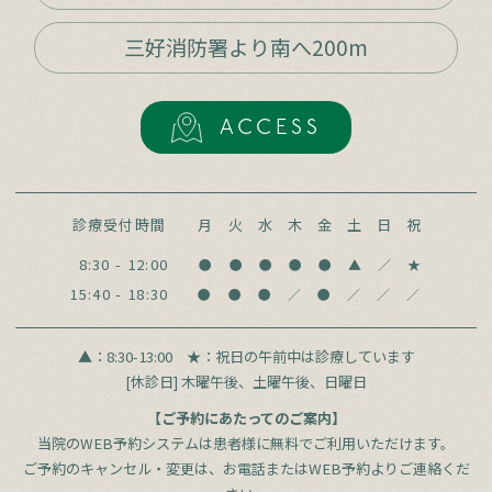
三好消防署より南へ200m
ACCESS
診療受付時間
月
火
水
木
金
土
日
祝
8:30 - 12:00
●
●
●
●
●
▲
／
★
15:40 - 18:30
●
●
●
／
●
／
／
／
▲：8:30-13:00
★：祝日の午前中は診療しています
[休診日] 木曜午後、土曜午後、日曜日
【ご予約にあたってのご案内】
当院のWEB予約システムは患者様に無料でご利用いただけます。
ご予約のキャンセル・変更は、お電話またはWEB予約よりご連絡くだ