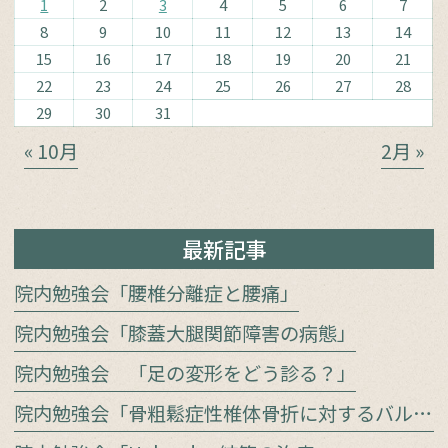
1
2
3
4
5
6
7
8
9
10
11
12
13
14
15
16
17
18
19
20
21
22
23
24
25
26
27
28
29
30
31
« 10月
2月 »
最新記事
院内勉強会「腰椎分離症と腰痛」
院内勉強会「膝蓋大腿関節障害の病態」
院内勉強会 「足の変形をどう診る？」
院内勉強会「骨粗鬆症性椎体骨折に対するバルーン椎体形成術」