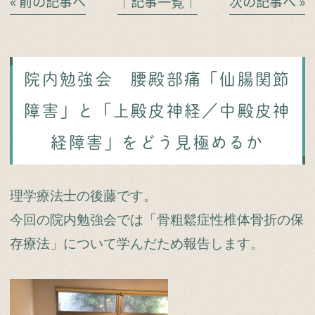
« 前の記事へ
│記事一覧│
次の記事へ »
院内勉強会 腰殿部痛「仙腸関節
障害」と「上殿皮神経／中殿皮神
経障害」をどう見極めるか
理学療法士の後藤です。
今回の院内勉強会では「骨粗鬆症性椎体骨折の保
存療法」について学んだため報告します。