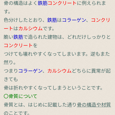
骨の構造はよく
鉄筋
コンクリート
に例えられま
す。
色分けしたとおり、
鉄筋
は
コラーゲン
、
コンクリ
ート
は
カルシウム
です。
脆い
鉄筋
で造られた建物は、どれだけしっかりと
コンクリート
を
つけても壊れやすくなってしまいます。逆もまた
然り。
つまり
コラーゲン
、
カルシウム
どちらに異常が起
きても
骨は折れやすくなってしまうということです。
〇骨質について
骨質とは、はじめに記載した通り
骨の構造や材質
のことです。