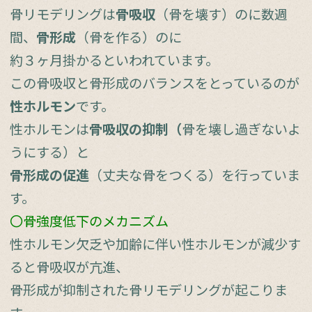
骨リモデリングは
骨吸収
（骨を壊す）のに数週
間、
骨形成
（骨を作る）のに
約３ヶ月掛かるといわれています。
この骨吸収と骨形成のバランスをとっているのが
性ホルモン
です。
性ホルモンは
骨吸収の抑制（
骨を壊し過ぎないよ
うにする）と
骨形成の促進
（丈夫な骨をつくる）を行っていま
す。
〇骨強度低下のメカニズム
性ホルモン欠乏や加齢に伴い性ホルモンが減少す
ると骨吸収が亢進、
骨形成が抑制された骨リモデリングが起こりま