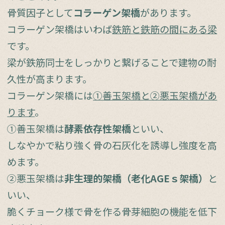
骨質因子として
コラーゲン架橋
があります。
コラーゲン架橋はいわば
鉄筋と鉄筋の間にある梁
です。
梁が鉄筋同士をしっかりと繋げることで建物の耐
久性が高まります。
コラーゲン架橋には
①善玉架橋と②悪玉架橋があ
ります
。
①善玉架橋は
酵素依存性架橋
といい、
しなやかで粘り強く骨の石灰化を誘導し強度を高
めます。
②悪玉架橋は
非生理的架橋（老化AGEｓ架橋）
と
いい、
脆くチョーク様で骨を作る骨芽細胞の機能を低下