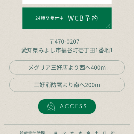
WEB予約
24時間受付中
〒470-0207
愛知県みよし市福谷町壱丁田1番地1
メグリア三好店より西へ400m
三好消防署より南へ200m
ACCESS
診療受付時間
月
火
水
木
金
土
日
祝