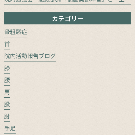
カテゴリー
骨粗鬆症
首
院内活動報告ブログ
膝
腰
肩
股
肘
手足