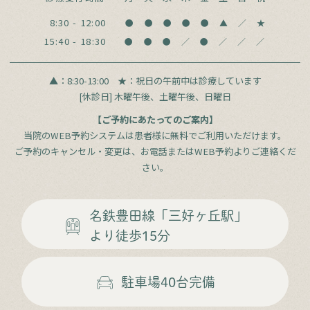
8:30 - 12:00
●
●
●
●
●
▲
／
★
15:40 - 18:30
●
●
●
／
●
／
／
／
▲：8:30-13:00
★：祝日の午前中は診療しています
[休診日] 木曜午後、土曜午後、日曜日
【ご予約にあたってのご案内】
当院のWEB予約システムは患者様に無料でご利用いただけます。
ご予約のキャンセル・変更は、お電話またはWEB予約よりご連絡くだ
さい。
名鉄豊田線
「三好ヶ丘駅」
より徒歩15分
駐車場
40台完備