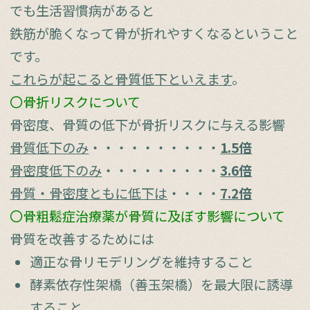
でも生活習慣病があると
鉄筋が脆くなって骨が折れやすくなるということ
です。
これらが起こると骨質低下といえます
。
〇骨折リスクについて
骨密度、骨質の低下が骨折リスクに与える影響
骨質低下のみ
・・・・・・・・・・
1.5倍
骨密度低下のみ
・・・・・・・・・
3.6倍
骨質・骨密度ともに低下は
・・・・
7.2倍
〇骨粗鬆症治療薬が骨質に及ぼす影響について
骨質を改善するためには
適正な骨リモデリングを維持すること
酵素依存性架橋（善玉架橋）を最大限に誘導
すること