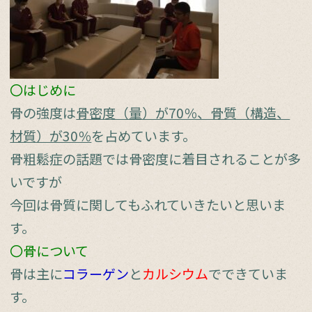
〇はじめに
骨の強度は
骨密度（量）が70％、骨質（構造、
材質）が30％
を占めています。
骨粗鬆症の話題では骨密度に着目されることが多
いですが
今回は骨質に関してもふれていきたいと思いま
す。
〇骨について
骨は主に
コラーゲン
と
カルシウム
でできていま
す。