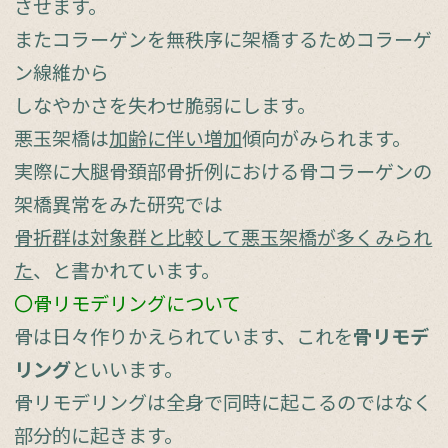
させます。
またコラーゲンを無秩序に架橋するためコラーゲ
ン線維から
しなやかさを失わせ脆弱にします。
悪玉架橋は
加齢に伴い増加
傾向がみられます。
実際に大腿骨頚部骨折例における骨コラーゲンの
架橋異常をみた研究では
骨折群は対象群と比較して悪玉架橋が多くみられ
た
、と書かれています。
〇骨リモデリングについて
骨は日々作りかえられています、これを
骨リモデ
リング
といいます。
骨リモデリングは全身で同時に起こるのではなく
部分的に起きます。