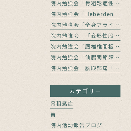
院内勉強会「骨粗鬆症性椎体骨折に対するバルーン椎体形成術」
院内勉強会「Heberden結節の治療」
院内勉強会「全身アライメントの計測」
院内勉強会 「変形性股関節症と腰痛」
院内勉強会「腰椎椎間板障害と腰痛」
院内勉強会「仙腸関節障害と腰痛」
院内勉強会 腰殿部痛「仙腸関節障害」と「上殿皮神経／中殿皮神経障害」をどう見極めるか
カテゴリー
骨粗鬆症
首
院内活動報告ブログ