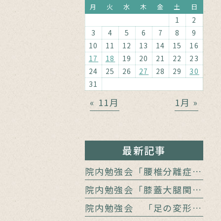
月
火
水
木
金
土
日
1
2
3
4
5
6
7
8
9
10
11
12
13
14
15
16
17
18
19
20
21
22
23
24
25
26
27
28
29
30
31
« 11月
1月 »
最新記事
院内勉強会「腰椎分離症と腰痛」
院内勉強会「膝蓋大腿関節障害の病態」
院内勉強会 「足の変形をどう診る？」