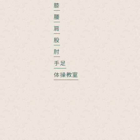
膝
腰
肩
股
肘
手足
体操教室