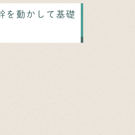
体幹を動かして基礎
」