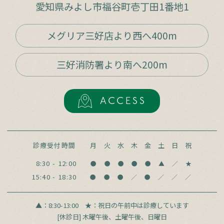
愛知県みよし市福谷町壱丁田1番地1
メグリア三好店より西へ400m
三好消防署より南へ200m
ACCESS
診療受付時間
月
火
水
木
金
土
日
祝
8:30 - 12:00
●
●
●
●
●
▲
／
★
15:40 - 18:30
●
●
●
／
●
／
／
／
▲：8:30-13:00
★：祝日の午前中は診療しています
[休診日] 木曜午後、土曜午後、日曜日