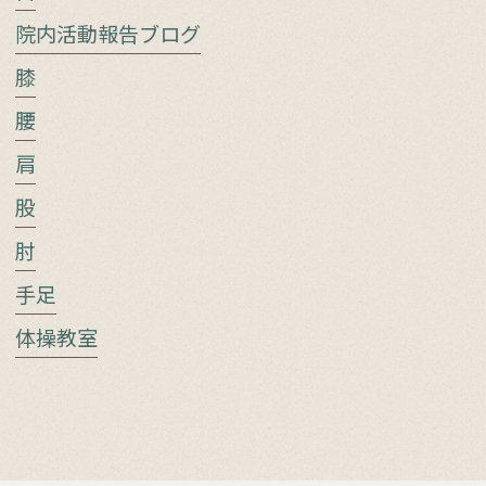
院内活動報告ブログ
膝
腰
肩
股
肘
手足
体操教室