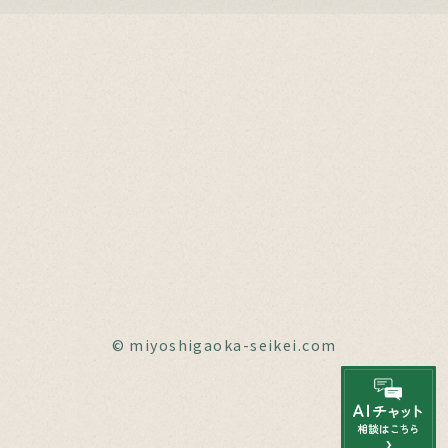
© miyoshigaoka-seikei.com