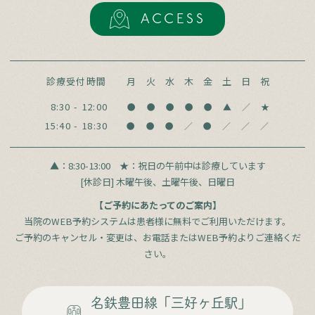
ACCESS
診療受付時間
月
火
水
木
金
土
日
祝
8:30 - 12:00
●
●
●
●
●
▲
／
★
15:40 - 18:30
●
●
●
／
●
／
／
／
▲：8:30-13:00
★：祝日の午前中は診療しています
[休診日] 木曜午後、土曜午後、日曜日
【ご予約にあたってのご案内】
当院のWEB予約システムは患者様に無料でご利用いただけます。
ご予約のキャンセル・変更は、お電話またはWEB予約よりご連絡くだ
さい。
名鉄豊田線
「三好ヶ丘駅」