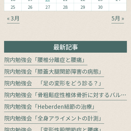
25
26
27
28
29
30
« 3月
5月 »
最新記事
院内勉強会「腰椎分離症と腰痛」
院内勉強会「膝蓋大腿関節障害の病態」
院内勉強会 「足の変形をどう診る？」
院内勉強会「骨粗鬆症性椎体骨折に対するバルーン椎体形成術」
院内勉強会「Heberden結節の治療」
院内勉強会「全身アライメントの計測」
院内勉強会 「変形性股関節症と腰痛」