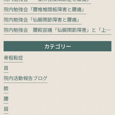
院内勉強会「腰椎椎間板障害と腰痛」
院内勉強会「仙腸関節障害と腰痛」
院内勉強会 腰殿部痛「仙腸関節障害」と「上殿皮神経／中殿皮神経障害」をどう見極めるか
カテゴリー
骨粗鬆症
首
院内活動報告ブログ
膝
腰
肩